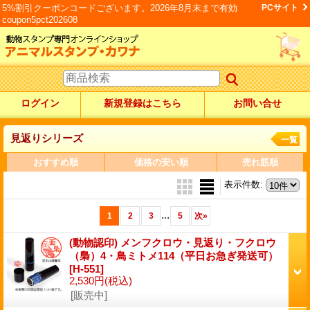
5%割引クーポンコードございます。2026年8月末まで有効
PCサイト
coupon5pct202608
ログイン
新規登録はこちら
お問い合せ
見返りシリーズ
一覧
おすすめ順
価格の安い順
売れ筋順
表示件数
:
...
1
2
3
5
次
»
(動物認印) メンフクロウ・見返り・フクロウ
（梟）4・鳥ミトメ114（平日お急ぎ発送可）
[H-551]
2,530円
(税込)
[販売中]