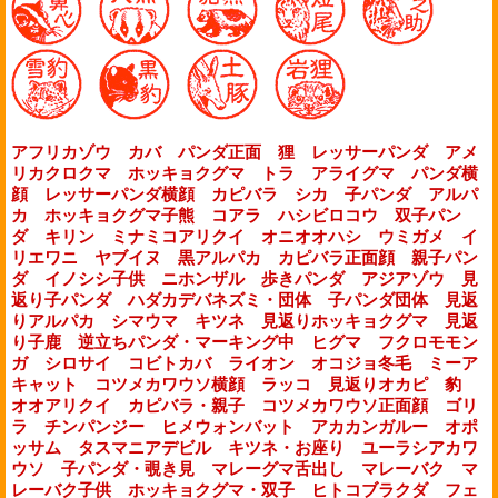
アフリカゾウ
カバ
パンダ正面
狸
レッサーパンダ
アメ
リカクロクマ
ホッキョクグマ
トラ
アライグマ
パンダ横
顔
レッサーパンダ横顔
カピバラ
シカ
子パンダ
アルパ
カ
ホッキョクグマ子熊
コアラ
ハシビロコウ
双子パン
ダ
キリン
ミナミコアリクイ
オニオオハシ
ウミガメ
イ
リエワニ
ヤブイヌ
黒アルパカ
カピバラ正面顔
親子パン
ダ
イノシシ子供
ニホンザル
歩きパンダ
アジアゾウ
見
返り子パンダ
ハダカデバネズミ・団体
子パンダ団体
見返
りアルパカ
シマウマ
キツネ
見返りホッキョクグマ
見返
り子鹿
逆立ちパンダ・マーキング中
ヒグマ
フクロモモン
ガ
シロサイ
コビトカバ
ライオン
オコジョ冬毛
ミーア
キャット
コツメカワウソ横顔
ラッコ
見返りオカピ
豹
オオアリクイ
カピバラ・親子
コツメカワウソ正面顔
ゴリ
ラ
チンパンジー
ヒメウォンバット
アカカンガルー
オポ
ッサム
タスマニアデビル
キツネ・お座り
ユーラシアカワ
ウソ
子パンダ・覗き見
マレーグマ舌出し
マレーバク
マ
レーバク子供
ホッキョクグマ・双子
ヒトコブラクダ
フェ