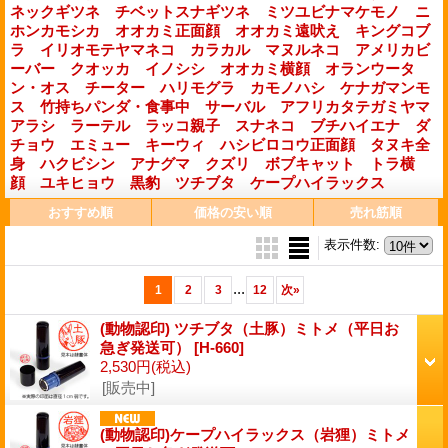
ネックギツネ
チベットスナギツネ
ミツユビナマケモノ
ニ
ホンカモシカ
オオカミ正面顔
オオカミ遠吠え
キングコブ
ラ
イリオモテヤマネコ
カラカル
マヌルネコ
アメリカビ
ーバー
クオッカ
イノシシ
オオカミ横顔
オランウータ
ン・オス
チーター
ハリモグラ
カモノハシ
ケナガマンモ
ス
竹持ちパンダ・食事中
サーバル
アフリカタテガミヤマ
アラシ
ラーテル
ラッコ親子
スナネコ
ブチハイエナ
ダ
チョウ
エミュー
キーウィ
ハシビロコウ正面顔
タヌキ全
身
ハクビシン
アナグマ
クズリ
ボブキャット
トラ横
顔
ユキヒョウ
黒豹
ツチブタ
ケープハイラックス
おすすめ順
価格の安い順
売れ筋順
表示件数
:
...
1
2
3
12
次
»
(動物認印) ツチブタ（土豚）ミトメ（平日お
急ぎ発送可）
[H-660]
2,530円
(税込)
[販売中]
(動物認印)ケープハイラックス（岩狸）ミトメ