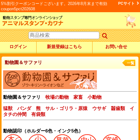
5%割引クーポンコードございます。2026年8月末まで有効
PCサイト
coupon5pct202608
ログイン
新規登録はこちら
お問い合せ
動物園＆サファリ
一覧
動物園＆サファリ
牧場の動物
家畜
小動物
猛獣
パンダ
熊
サル・ゴリラ・原猿
ウサギ
齧歯類
イ
タチの仲間
有袋類
動物認印（ホルダー6色・インク5色）