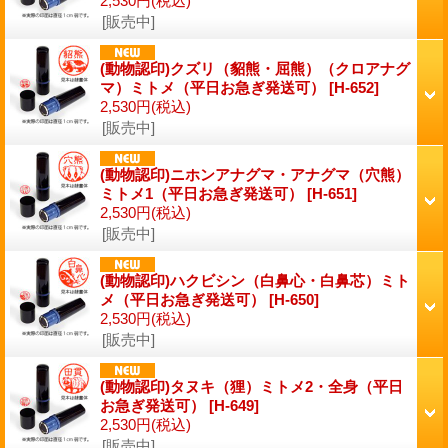
2,530円
(税込)
[販売中]
(動物認印)クズリ（貂熊・屈熊）（クロアナグ
マ）ミトメ（平日お急ぎ発送可）
[H-652]
2,530円
(税込)
[販売中]
(動物認印)ニホンアナグマ・アナグマ（穴熊）
ミトメ1（平日お急ぎ発送可）
[H-651]
2,530円
(税込)
[販売中]
(動物認印)ハクビシン（白鼻心・白鼻芯）ミト
メ（平日お急ぎ発送可）
[H-650]
2,530円
(税込)
[販売中]
(動物認印)タヌキ（狸）ミトメ2・全身（平日
お急ぎ発送可）
[H-649]
2,530円
(税込)
[販売中]