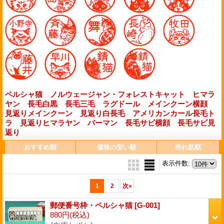
ペルシャ猫
ノルウェージャン・フォレストキャット
ヒマラ
ヤン
長毛白黒
長毛三毛
ラグドール
メインクーン横顔
見返りメインクーン
見返り白長毛
アメリカンカール長毛ト
ラ
見返りヒマラヤン
バーマン
長毛サビ横顔
長毛サビ見
返り
おすすめ順
価格の安い順
売れ筋順
表示件数
:
1
2
次
»
郵便番号枠・ペルシャ猫
[G-001]
880円
(税込)