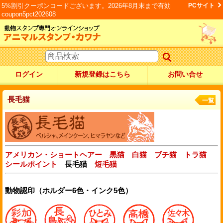
5%割引クーポンコードございます。2026年8月末まで有効
PCサイト
coupon5pct202608
ログイン
新規登録はこちら
お問い合せ
長毛猫
一覧
アメリカン・ショートヘアー
黒猫
白猫
ブチ猫
トラ猫
シールポイント
長毛猫
短毛猫
動物認印（ホルダー6色・インク5色）