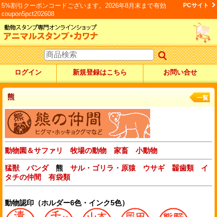
5%割引クーポンコードございます。2026年8月末まで有効
PCサイト
coupon5pct202608
ログイン
新規登録はこちら
お問い合せ
熊
一覧
動物園＆サファリ
牧場の動物
家畜
小動物
猛獣
パンダ
熊
サル・ゴリラ・原猿
ウサギ
齧歯類
イ
タチの仲間
有袋類
動物認印（ホルダー6色・インク5色）