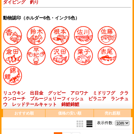
ダイビング
釣り
動物認印（ホルダー6色・インク5色）
リュウキン
出目金
グッピー
アロワナ
ミドリフグ
クラ
ウンローチ
ブルージェリーフィッシュ
ピラニア
ランチュ
ウ
レッドテールキャット
錦鯉
錦鯉
おすすめ順
価格の安い順
売れ筋順
表示件数
: