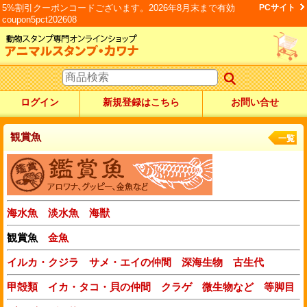
5%割引クーポンコードございます。2026年8月末まで有効
PCサイト
coupon5pct202608
ログイン
新規登録はこちら
お問い合せ
観賞魚
一覧
海水魚
淡水魚
海獣
観賞魚
金魚
イルカ・クジラ
サメ・エイの仲間
深海生物
古生代
甲殻類
イカ・タコ・貝の仲間
クラゲ
微生物など
等脚目