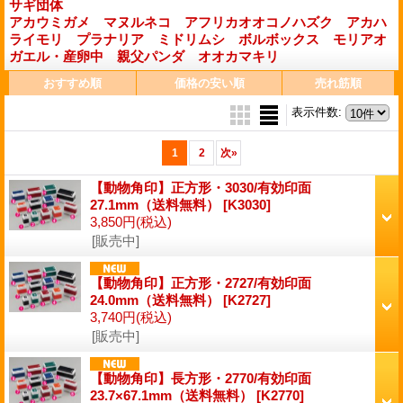
サギ団体
アカウミガメ
マヌルネコ
アフリカオオコノハズク
アカハ
ライモリ
プラナリア
ミドリムシ
ボルボックス
モリアオ
ガエル・産卵中
親父パンダ
オオカマキリ
おすすめ順
価格の安い順
売れ筋順
表示件数
:
1
2
次
»
【動物角印】正方形・3030/有効印面
27.1mm（送料無料）
[K3030]
3,850円
(税込)
[販売中]
【動物角印】正方形・2727/有効印面
24.0mm（送料無料）
[K2727]
3,740円
(税込)
[販売中]
【動物角印】長方形・2770/有効印面
23.7×67.1mm（送料無料）
[K2770]