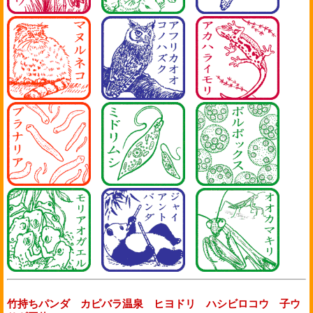
竹持ちパンダ
カピバラ温泉
ヒヨドリ
ハシビロコウ
子ウ