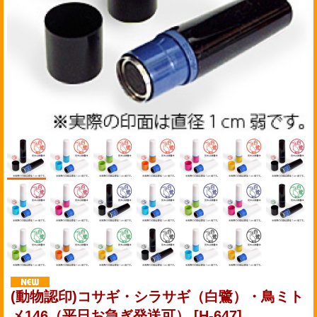
(動物認印)コサギ・シラサギ（白鷺）・鳥ミト
メ146（平日お急ぎ発送可）
[H-647]