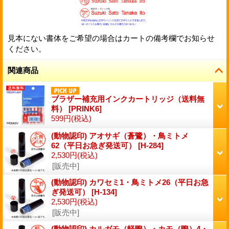
見本にない書体をご希望の場合はカートの備考欄でお知らせ
ください。
関連商品
ブラザー補充用インクカートリッジ（送料無
料）
[
PRINK6
]
599円
(税込)
(動物認印) アオサギ（蒼鷺）・鳥ミトメ
62（平日お急ぎ発送可）
[
H-284
]
2,530円
(税込)
[販売中]
(動物認印) カワセミ1・鳥ミトメ26（平日お急
ぎ発送可）
[
H-134
]
2,530円
(税込)
[販売中]
(動物認印) カルガモ（軽鴨）・カモ（鴨）4・