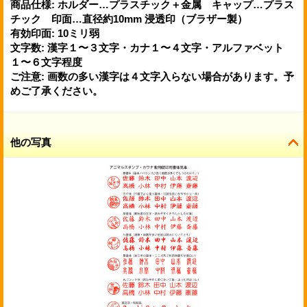
商品仕様
:
ホルダー…プラスチック＋金属 キャップ…プラス
チック 印面…直径約10mm 浸透印（ブラザー製）
有効印面
:
10ミリ弱
文字数
:
漢字１〜３文字・カナ１〜４文字・アルファベット
１〜６文字程度
ご注意
:
画数の多い漢字は４文字入らない場合があります。予
めご了承ください。
他の写真