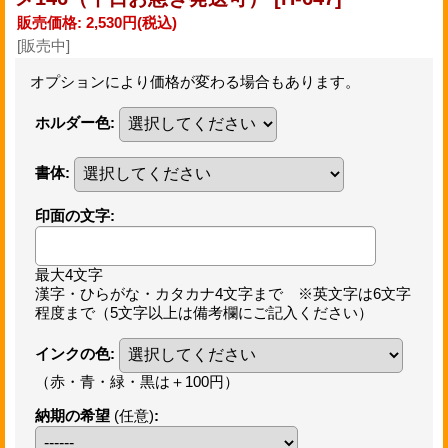
販売価格
:
2,530円
(税込)
[販売中]
オプションにより価格が変わる場合もあります。
ホルダー色
:
書体
:
印面の文字
:
最大4文字
漢字・ひらがな・カタカナ4文字まで ※英文字は6文字
程度まで（5文字以上は備考欄にご記入ください）
インクの色
:
（赤・青・緑・黒は＋100円）
納期の希望
(任意)
: