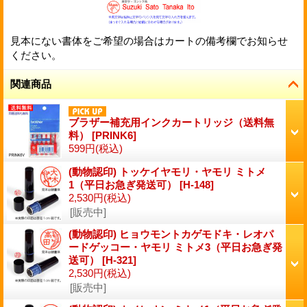
見本にない書体をご希望の場合はカートの備考欄でお知らせ
ください。
関連商品
ブラザー補充用インクカートリッジ（送料無
料）
[
PRINK6
]
599円
(税込)
(動物認印) トッケイヤモリ・ヤモリ ミトメ
1（平日お急ぎ発送可）
[
H-148
]
2,530円
(税込)
[販売中]
(動物認印) ヒョウモントカゲモドキ・レオパ
ードゲッコー・ヤモリ ミトメ3（平日お急ぎ発
送可）
[
H-321
]
2,530円
(税込)
[販売中]