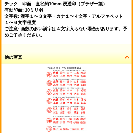
チック 印面…直径約10mm 浸透印（ブラザー製）
有効印面
:
10ミリ弱
文字数
:
漢字１〜３文字・カナ１〜４文字・アルファベット
１〜６文字程度
ご注意
:
画数の多い漢字は４文字入らない場合があります。予
めご了承ください。
他の写真