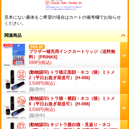
見本にない書体をご希望の場合はカートの備考欄でお知らせ
ください。
関連商品
ブラザー補充用インクカートリッジ（送料無
料）
[
PRINK6
]
599円
(税込)
(動物認印) トラ猫正面顔・ネコ（猫）ミトメ
2（平日お急ぎ発送可）
[
H-006
]
2,530円
(税込)
[販売中]
(動物認印) トラ猫・横顔・ネコ（猫）ミトメ
8（平日お急ぎ発送可）
[
H-098
]
2,530円
(税込)
[販売中]
(動物認印) キジトラ腹白猫・見返り・ネコ